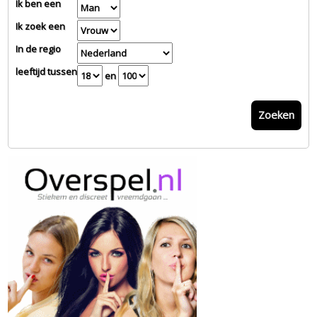
Ik ben een
Ik zoek een
In de regio
leeftijd tussen
en
Zoeken