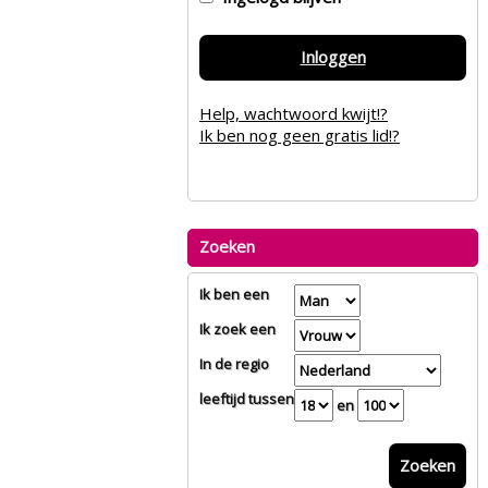
Inloggen
Help, wachtwoord kwijt!?
Ik ben nog geen gratis lid!?
Zoeken
Ik ben een
Ik zoek een
In de regio
leeftijd tussen
en
Zoeken