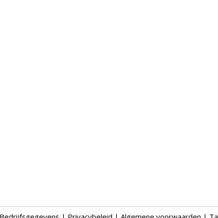
Bedrijfsgegevens
|
Privacybeleid
|
Algemene voorwaarden
|
Ta